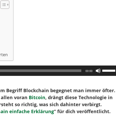
rten
Pfeilta
00:00
Hoch/
benutz
um
em Begriff Blockchain begegnet man immer öfter.
die
allen voran
Bitcoin
, drängt diese Technologie in
Lautst
eht so richtig, was sich dahinter verbirgt.
zu
ain einfache Erklärung
“ für dich veröffentlicht.