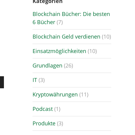
Kategorien
Blockchain Bücher: Die besten
6 Bücher
(7)
Blockchain Geld verdienen
(10)
Einsatzmöglichkeiten
(10)
Grundlagen
(26)
IT
(3)
sten
Runter
Kryptowährungen
(11)
en,
Podcast
(1)
ärke
Produkte
(3)