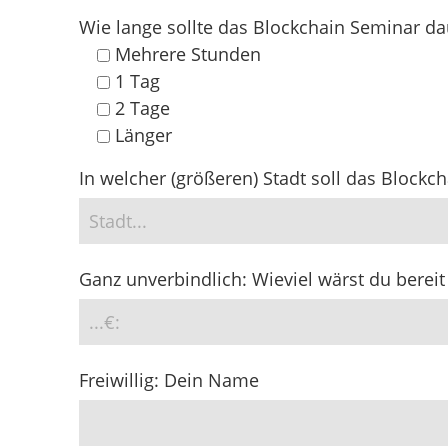
Wie lange sollte das Blockchain Seminar d
Mehrere Stunden
1 Tag
2 Tage
Länger
In welcher (größeren) Stadt soll das Blockc
Ganz unverbindlich: Wieviel wärst du bereit
Bitte lasse dieses Feld leer.
Freiwillig: Dein Name
Bitte lasse dieses Feld leer.