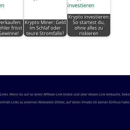
Krypto investieren:
verkaufen:
Krypto Miner: Geld
So startest du,
hler frisst
im Schlaf oder
ohne alles zu
Gewinne!
teure Stromfalle?
riskieren
e-Links. Wenn du auf so einen Affiliate-Link klickst und über diesen Link einkaufst, 
e enthält Links zu externen Webseiten Dritter, auf deren Inhalte ich keinen Einfluss ha