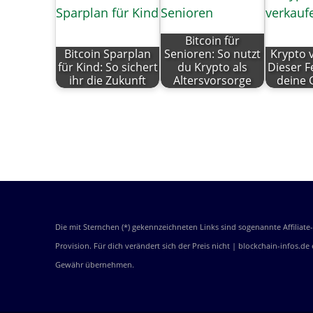
Bitcoin für
Bitcoin Sparplan
Senioren: So nutzt
Krypto 
für Kind: So sichert
du Krypto als
Dieser Fe
ihr die Zukunft
Altersvorsorge
deine 
Die mit Sternchen (*) gekennzeichneten Links sind sogenannte Affiliat
Provision. Für dich verändert sich der Preis nicht | blockchain-infos.d
Gewähr übernehmen.