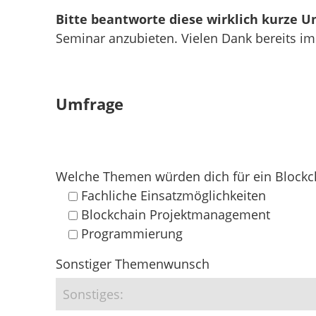
Bitte beantworte diese wirklich kurze 
Seminar anzubieten. Vielen Dank bereits im
Umfrage
Bitte lasse dieses Feld leer.
Bitte lasse dieses Feld leer.
Welche Themen würden dich für ein Blockch
Fachliche Einsatzmöglichkeiten
Blockchain Projektmanagement
Programmierung
Sonstiger Themenwunsch