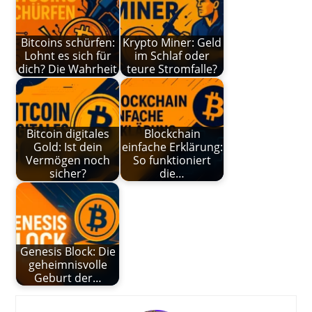
Bitcoins schürfen:
Krypto Miner: Geld
Lohnt es sich für
im Schlaf oder
dich? Die Wahrheit
teure Stromfalle?
Bitcoin digitales
Blockchain
Gold: Ist dein
einfache Erklärung:
Vermögen noch
So funktioniert
sicher?
die…
Genesis Block: Die
geheimnisvolle
Geburt der…