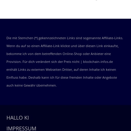
Die mit Sternchen (*) gekennzeichneten Links sind sogenannte Affiliate-Links.
Wenn du auf so einen Affiliate-Link klickst und über diesen Link einkaufst,
bekomme ich von dem betreffenden Online-Shop oder Anbieter eine
Provision. Für dich verändert sich der Preis nicht | blockchain-infos.de
enthält Links zu externen Webseiten Dritter, auf deren Inhalte ich keinen
Einfluss habe. Deshalb kann ich für diese fremden Inhalte oder Angebote
auch keine Gewähr übernehmen.
HALLO KI
IMPRESSUM