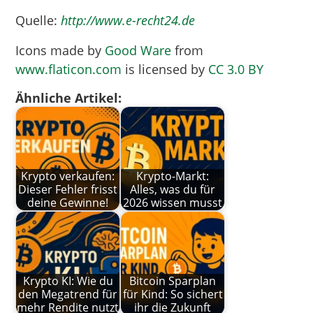
Quelle:
http://www.e-recht24.de
Icons made by
Good Ware
from
www.flaticon.com
is licensed by
CC 3.0 BY
Ähnliche Artikel:
Krypto verkaufen:
Krypto-Markt:
Dieser Fehler frisst
Alles, was du für
deine Gewinne!
2026 wissen musst
Krypto KI: Wie du
Bitcoin Sparplan
den Megatrend für
für Kind: So sichert
mehr Rendite nutzt
ihr die Zukunft