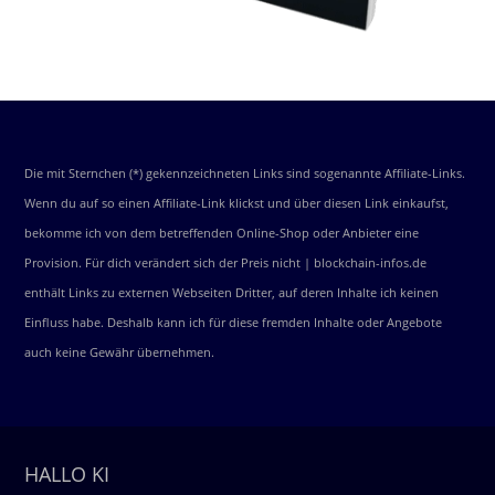
Die mit Sternchen (*) gekennzeichneten Links sind sogenannte Affiliate-Links.
Wenn du auf so einen Affiliate-Link klickst und über diesen Link einkaufst,
bekomme ich von dem betreffenden Online-Shop oder Anbieter eine
Provision. Für dich verändert sich der Preis nicht | blockchain-infos.de
enthält Links zu externen Webseiten Dritter, auf deren Inhalte ich keinen
Einfluss habe. Deshalb kann ich für diese fremden Inhalte oder Angebote
auch keine Gewähr übernehmen.
HALLO KI