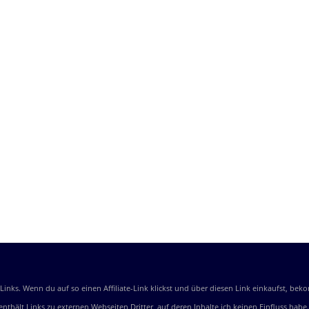
e-Links. Wenn du auf so einen Affiliate-Link klickst und über diesen Link einkaufst, 
e enthält Links zu externen Webseiten Dritter, auf deren Inhalte ich keinen Einfluss ha