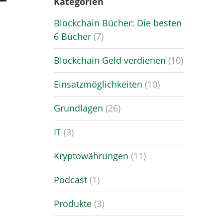
Kategorien
Runter
en,
Blockchain Bücher: Die besten
6 Bücher
(7)
ärke
Blockchain Geld verdienen
(10)
.
Einsatzmöglichkeiten
(10)
Grundlagen
(26)
IT
(3)
Kryptowährungen
(11)
Podcast
(1)
Produkte
(3)