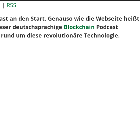
Hoch/
y
|
RSS
benutz
um
st an den Start. Genauso wie die Webseite heißt
die
ieser deutschsprachige
Blockchain
Podcast
Lautst
 rund um diese revolutionäre Technologie.
zu
regeln