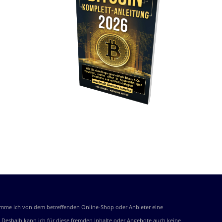
bekomme ich von dem betreffenden Online-Shop oder Anbieter eine
be. Deshalb kann ich für diese fremden Inhalte oder Angebote auch keine