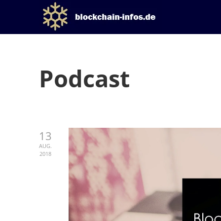
Podcast
13
AUG.
2018