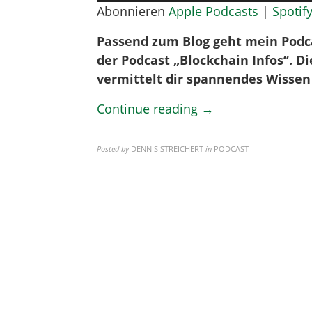
Player
Abonnieren
Apple Podcasts
|
Spotif
Passend zum Blog geht mein Podca
der Podcast „Blockchain Infos“. D
vermittelt dir spannendes Wissen
Continue reading →
Posted by
DENNIS STREICHERT
in
PODCAST