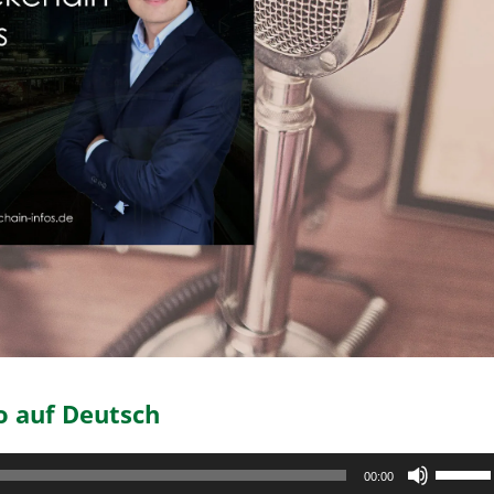
o auf Deutsch
Pfeilta
00:00