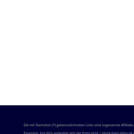
Die mit Sternchen (*) gekennzeichneten Links sind sogenannte Affiliat
Provision. Für dich verändert sich der Preis nicht | blockchain-infos.d