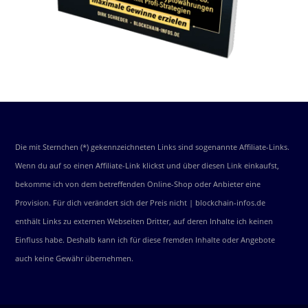
Die mit Sternchen (*) gekennzeichneten Links sind sogenannte Affiliate-Links.
Wenn du auf so einen Affiliate-Link klickst und über diesen Link einkaufst,
bekomme ich von dem betreffenden Online-Shop oder Anbieter eine
Provision. Für dich verändert sich der Preis nicht | blockchain-infos.de
enthält Links zu externen Webseiten Dritter, auf deren Inhalte ich keinen
Einfluss habe. Deshalb kann ich für diese fremden Inhalte oder Angebote
auch keine Gewähr übernehmen.