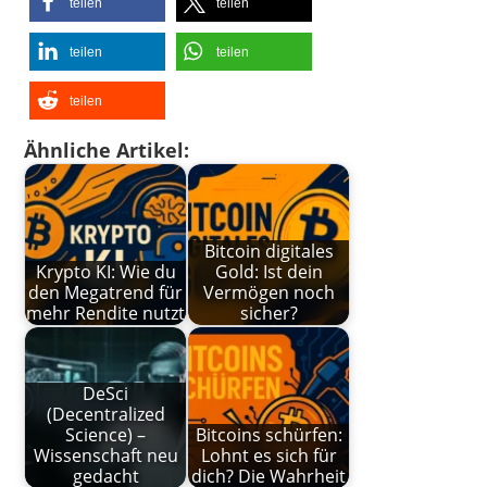
teilen
teilen
teilen
teilen
teilen
Ähnliche Artikel:
Bitcoin digitales
Krypto KI: Wie du
Gold: Ist dein
den Megatrend für
Vermögen noch
mehr Rendite nutzt
sicher?
DeSci
(Decentralized
Science) –
Bitcoins schürfen:
Wissenschaft neu
Lohnt es sich für
gedacht
dich? Die Wahrheit