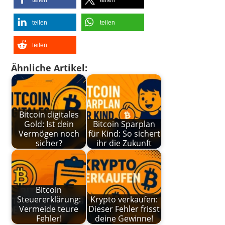
teilen
teilen
teilen
Ähnliche Artikel:
Bitcoin digitales
Gold: Ist dein
Bitcoin Sparplan
Vermögen noch
für Kind: So sichert
sicher?
ihr die Zukunft
Bitcoin
Steuererklärung:
Krypto verkaufen:
Vermeide teure
Dieser Fehler frisst
Fehler!
deine Gewinne!