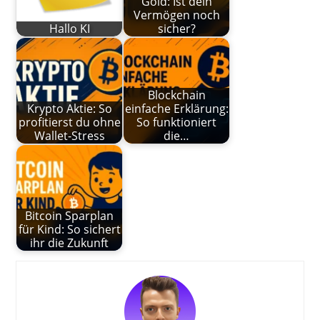
Gold: Ist dein
Vermögen noch
Hallo KI
sicher?
Blockchain
Krypto Aktie: So
einfache Erklärung:
profitierst du ohne
So funktioniert
Wallet-Stress
die…
Bitcoin Sparplan
für Kind: So sichert
ihr die Zukunft