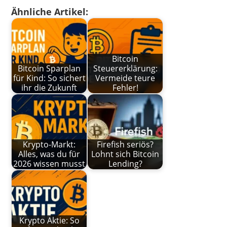
Ähnliche Artikel:
Bitcoin
Bitcoin Sparplan
Steuererklärung:
für Kind: So sichert
Vermeide teure
ihr die Zukunft
Fehler!
Krypto-Markt:
Firefish seriös?
Alles, was du für
Lohnt sich Bitcoin
2026 wissen musst
Lending?
Krypto Aktie: So