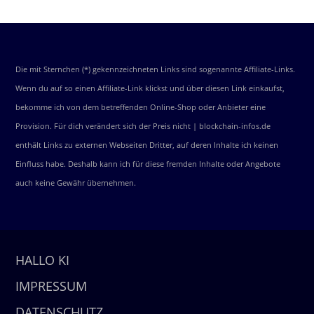
Die mit Sternchen (*) gekennzeichneten Links sind sogenannte Affiliate-Links.
Wenn du auf so einen Affiliate-Link klickst und über diesen Link einkaufst,
bekomme ich von dem betreffenden Online-Shop oder Anbieter eine
Provision. Für dich verändert sich der Preis nicht | blockchain-infos.de
enthält Links zu externen Webseiten Dritter, auf deren Inhalte ich keinen
Einfluss habe. Deshalb kann ich für diese fremden Inhalte oder Angebote
auch keine Gewähr übernehmen.
HALLO KI
IMPRESSUM
DATENSCHUTZ